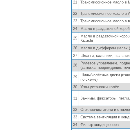
21
Трансмиссионное масло в М
22
Трансмиссионное масло в А
23
Трансмиссионное масло в в
24
Масло в раздаточной коробк
Масло в раздаточной коробк
25
Kizashi
26
Масло в дифференциалах (т
27
Шланги, сальники, пыльник
Рулевое управление, подве
28
(затяжка, повреждение, течь
Шины/колёсные диски (изно
29
по схеме)
30
Углы установки колёс
31
Зажимы, фиксаторы, петли,
32
Стеклоочистители и стекл
33
Система вентиляции и кон
34
Фильтр кондиционера