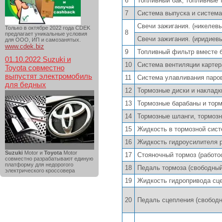
6
Топливный бак, топливные 
7
Система выпуска и система
Свечи зажигания. (никелевы
Только в октябре 2022 года CDEK
8
предлагает уникальные условия
Свечи зажигания. (иридиев
для ООО, ИП и самозанятых.
www.cdek.biz
9
Топливный фильтр вместе 
01.10.2022 Suzuki и
10
Система вентиляции картер
Toyota совместно
выпустят электромобиль
11
Система улавливания паро
для бедных
12
Тормозные диски и накладк
13
Тормозные барабаны и торм
14
Тормозные шланги, тормозн
15
Жидкость в тормозной сис
16
Жидкость гидроусилителя 
Suzuki
Motor и
Toyota
Motor
17
Стояночный тормоз (работос
совместно разрабатывают единую
платформу для недорогого
18
Педаль тормоза (свободный
электрического кроссовера
19
Жидкость гидропривода сце
20
Педаль сцепления (свободн