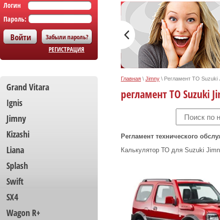
Логин
Пароль:
Забыли пароль?
РЕГИСТРАЦИЯ
Главная
\
Jimny
\
Регламент ТО Suzuki 
Grand Vitara
регламент ТО Suzuki J
Ignis
Jimny
Kizashi
Регламент технического обслу
Liana
Калькулятор ТО для Suzuki Jim
Splash
Swift
SX4
Wagon R+