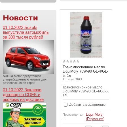
Новости
01.10.2022 Suzuki
выпустила автомобиль
за 300 тысяч рублей
Трансмиссионное масло
LiquiMoly 75W-90 GL-4/GL-
5, 1л
Suzuki
Motor представила
ультрабюджетную модель для
Артикул:
3979
развивающихся стран
Трансмиссионное масло
01.10.2022 Заключи
LiquiMoly 75W-90 GL-4/GL-5,
договор со CDEK и
1л
экономь на доставке
Добавить к сравнению
Liqui Moly
Производител
(Германия)
ь