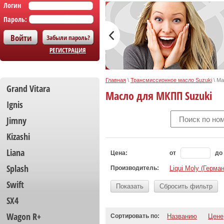
Логин
Пароль:
Забыли пароль?
РЕГИСТРАЦИЯ
Главная
\
Трансмиссионное масло Suzuki
\
Ма
Grand Vitara
Масло для МКПП Suzuki
Ignis
Jimny
Kizashi
Liana
Цена:
от
до
Splash
Производитель:
Liqui Moly (Герма
Swift
Показать
Сбросить фильтр
SX4
Wagon R+
Сортировать по:
Названию
Цене